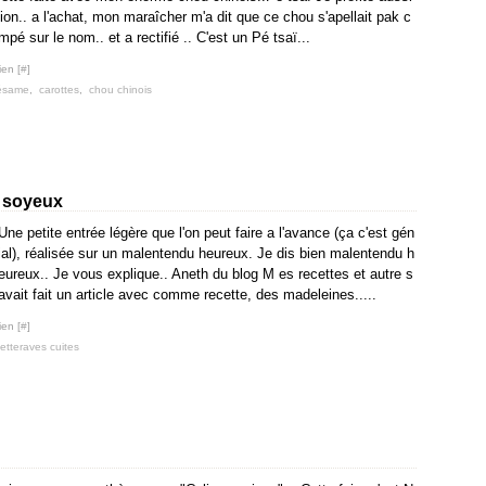
ation.. a l'achat, mon maraîcher m'a dit que ce chou s'apellait pak c
ompé sur le nom.. et a rectifié .. C'est un Pé tsaï...
ien [
#
]
ésame
,
carottes
,
chou chinois
u soyeux
Une petite entrée légère que l'on peut faire a l'avance (ça c'est gén
ial), réalisée sur un malentendu heureux. Je dis bien malentendu h
eureux.. Je vous explique.. Aneth du blog M es recettes et autre s
avait fait un article avec comme recette, des madeleines.....
ien [
#
]
etteraves cuites