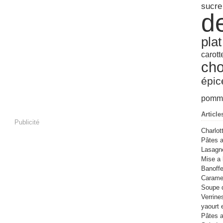
sucre
Févr
Mar
Avri
Juin
Juil
d
Janv
Févr
Mar
Mai
Juin
Janv
Févr
Avri
Janv
Mar
pla
Févr
carott
Janv
cho
épic
pomme
Article
Publicité
Charlot
Pâtes a
Lasagn
Mise a 
Banoffe
Caramel
Soupe 
Verrine
yaourt 
Pâtes a