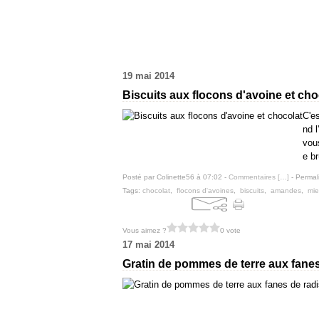
19 mai 2014
Biscuits aux flocons d'avoine et cho
C'es
nd l
vou
e br
Posté par Colinette56 à 07:02 -
Commentaires [
…
]
- Permal
Tags:
chocolat
,
flocons d'avoines
,
biscuits
,
amandes
,
mie
Vous aimez ?
0 vote
17 mai 2014
Gratin de pommes de terre aux fanes