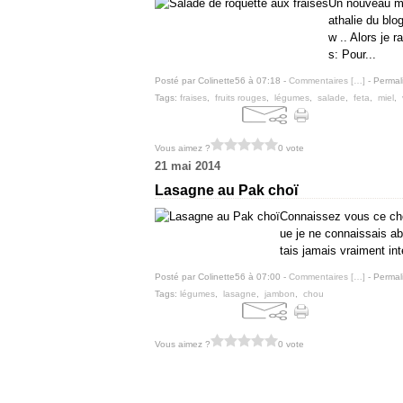
Un nouveau mo
athalie du blog
w .. Alors je 
s: Pour...
Posté par Colinette56 à 07:18 -
Commentaires [
…
]
- Permal
Tags:
fraises
,
fruits rouges
,
légumes
,
salade
,
feta
,
miel
,
Vous aimez ?
0 vote
21 mai 2014
Lasagne au Pak choï
Connaissez vous ce cho
ue je ne connaissais ab
tais jamais vraiment int
Posté par Colinette56 à 07:00 -
Commentaires [
…
]
- Permal
Tags:
légumes
,
lasagne
,
jambon
,
chou
Vous aimez ?
0 vote