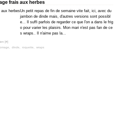
age frais aux herbes
Un petit repas de fin de semaine vite fait, ici, avec du
jambon de dinde mais, d'autres versions sont possibl
e... Il suffi parfois de regarder ce que l'on a dans le frig
o pour varier les plaisirs. Mon mari n'est pas fan de ce
s wraps.. Il n'aime pas la...
ien [
#
]
romage
,
dinde
,
roquette
,
wraps