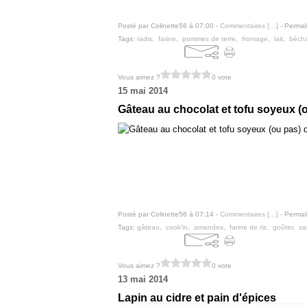
Posté par Colinette56 à 07:00 -
Commentaires [
…
]
- Permal
Tags:
radis
,
farine
,
pommes de terre
,
fromage
,
lait
,
béch
Vous aimez ?
0 vote
15 mai 2014
Gâteau au chocolat et tofu soyeux (
Posté par Colinette56 à 07:14 -
Commentaires [
…
]
- Permal
Tags:
gâteau
,
cook'in
,
amandes
,
farine de riz
,
goûter
,
sa
Vous aimez ?
0 vote
13 mai 2014
Lapin au cidre et pain d'épices