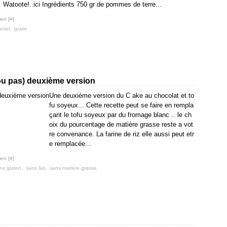
Watoote!..ici Ingrédients 750 gr de pommes de terre...
ien [
#
]
amel
,
gratin
ou pas) deuxième version
Une deuxième version du C ake au chocolat et to
fu soyeux... Cette recette peut se faire en rempla
çant le tofu soyeux par du fromage blanc .. le ch
oix du pourcentage de matière grasse reste a vot
re convenance. La farine de riz elle aussi peut etr
e remplacée...
ien [
#
]
ns gluten
,
sans lait
,
sans matière grasse