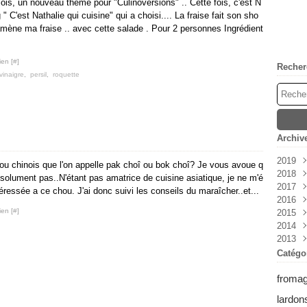
is, un nouveau thème pour "Culinoversions" .. Cette fois, c'est N
 " C'est Nathalie qui cuisine" qui a choisi.... La fraise fait son sho
ramène ma fraise .. avec cette salade . Pour 2 personnes Ingrédient
ien [
#
]
Recher
vinaigre
,
persil
,
roquette
Archiv
2019
u chinois que l'on appelle pak choî ou bok choî? Je vous avoue q
2018
Avri
solument pas..N'étant pas amatrice de cuisine asiatique, je ne m'é
2017
Mar
Déc
éressée a ce chou. J'ai donc suivi les conseils du maraîcher..et...
2016
Févr
Nov
Déc
ien [
#
]
2015
Janv
Oct
Mai
Déc
2014
Sep
Avri
Nov
Nov
2013
Aoû
Mar
Sep
Oct
Déc
Juil
Févr
Aoû
Sep
Nov
Déc
Catégo
Juin
Janv
Juil
Aoû
Oct
Nov
froma
Mai
Juin
Juil
Sep
Oct
Avri
Mai
Juin
Aoû
Sep
lardon
Mar
Avri
Mai
Juil
Aoû