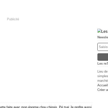
Publicité
Newsle
Les re7
Lieu de
simples
marchés
Accueil
Créer u
ette faite avec mon énorme chou chinois..Pé tsaï Je profite aussi