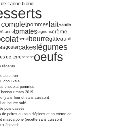
 de canne blond
ier
s
l
let
(13)
(6)
(8)
(19)
(4)
esserts
ier
ier
s
(17)
(3)
(10)
(8)
(7)
ier
ier
l
(20)
(6)
(8)
ier
s
(17)
(10)
lait
t complet
pommes
vanille
ier
(15)
tomates
crème
es
farine
oignons
ier
(19)
colat
beurre
gâteau
ail
persil
légumes
cakes
es
gouter
oeufs
s de terre
brioche
s récents
te au citron
u chou kale
es chocolat pommes
l'honneur mars 2019
e (sans four et sans cuisson)
 au beurre salé
de pois cassés
s de poires au pain d'épices et sa crème de
et mascarpone (recette sans cuisson)
ux épinards