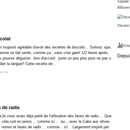
Salade 
Album
Vacance
colat
Vis
t toujours agréable d'avoir des recettes de biscuits .. Surtout, qua
'envie se fait sentir, comme ça , sans crier gare! 1/2 heure après,
Depuis
s pouvez déguster...bon d'accord.. juste un peu plus pour ne pas s
ûler la langue!! Cette recette de...
ien [
#
]
 de radis
Je vous avais déja parlé de l'utilisation des fanes de radis.... Que
cela soit en pesto ... comme ici ... ou... avec le Cake aux olives
noires et fanes de radis ... comme... ici. . Largement inspiré par