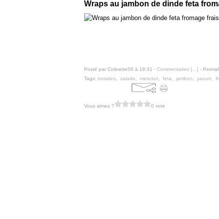
Wraps au jambon de dinde feta from
Posté par Colinette56 à 18:31 -
Commentaires [
…
]
- Permal
Tags:
tomates
,
salade
,
mesclun
,
feta
,
jambon
,
yaourt
,
f
Vous aimez ?
0 vote