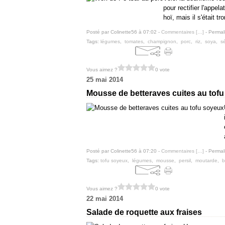
pour rectifier l'appel
hoï, mais il s'était tr
Posté par Colinette56 à 07:02 -
Commentaires [
…
]
- Permal
Tags:
légumes
,
tomates
,
champignon
,
porc
,
riz
,
soya
,
s
Vous aimez ?
0 vote
25 mai 2014
Mousse de betteraves cuites au tof
Posté par Colinette56 à 07:20 -
Commentaires [
…
]
- Permal
Tags:
tofu soyeux
,
légumes
,
mousse
,
persil
,
moutarde
,
b
Vous aimez ?
0 vote
22 mai 2014
Salade de roquette aux fraises