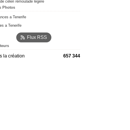
de céleri rémoulade légère
s Photos
s a Tenerife
Flux RSS
iteurs
 la création
657 344