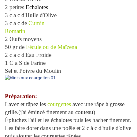
2 petites
Echalotes
3 c a c d'Huile d'Olive
3 c a c de
Cumin
Romarin
2 Œufs moyens
50 gr de
Fécule ou de Maïzena
2 c a c d'Eau Froide
1 C a S de Farine
Sel et Poivre du Moulin
Préparation:
Lavez et râpez les
courgettes
avec une râpe à grosse
grille.(j'ai émincé finement au couteau)
Épluchez l'ail et les échalotes puis les hacher finement.
Les faire dorer dans une poêle et 2 c à c d'huile d'olive
puis ajouter les courgettes râpées.