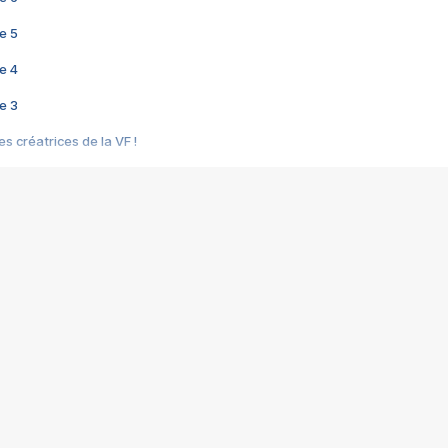
e 5
e 4
e 3
s créatrices de la VF !
e 2
e 1
e Mektoub My Love arrive enfin ! Rencontre avec Shaïn Boumedine et Sal
i : après Toni en famille
elle réalise le bouleversant Dites lui que je l'aime
ais ! Rencontre autour de Vie privée de Rebecca Zlotowski
 de Marguerite, Grave... Rencontre avec Ella Rumpf
 Les Rêveurs, un film intime sur la santé mentale