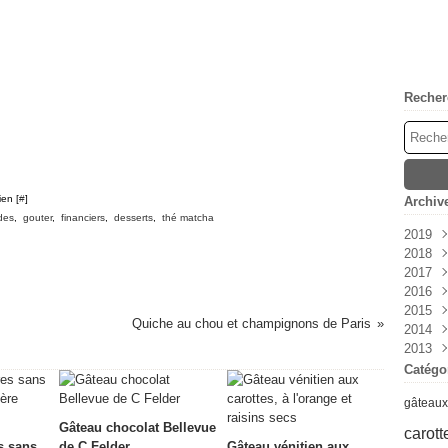
Recher
ien [
#
]
Archiv
des
,
gouter
,
financiers
,
desserts
,
thé matcha
2019
2018
Avri
2017
Mar
Déc
2016
Févr
Nov
Déc
2015
Janv
Oct
Mai
Déc
Quiche au chou et champignons de Paris
2014
Sep
Avri
Nov
Nov
2013
Aoû
Mar
Sep
Oct
Déc
Juil
Févr
Aoû
Sep
Nov
Déc
Catégo
Juin
Janv
Juil
Aoû
Oct
Nov
gâteaux
Mai
Juin
Juil
Sep
Oct
Avri
Mai
Juin
Aoû
Sep
Gâteau chocolat Bellevue
carott
Mar
Avri
Mai
Juil
Aoû
s sans
de C Felder
Gâteau vénitien aux