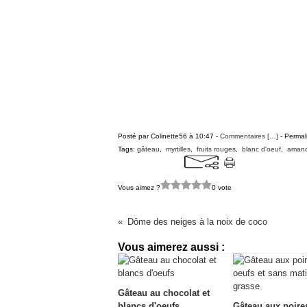
Posté par Colinette56 à 10:47 -
Commentaires [
…
]
- Permal
Tags:
gâteau
,
myrtilles
,
fruits rouges
,
blanc d'oeuf
,
aman
Vous aimez ?
0 vote
Dôme des neiges à la noix de coco
Vous aimerez aussi :
Gâteau au chocolat et
blancs d'oeufs
Gâteau aux poire