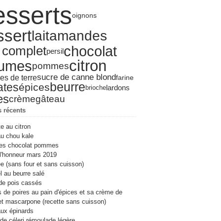
esserts
ier
s
l
let
(13)
(6)
(8)
(19)
(4)
oignons
ier
ier
s
(17)
(3)
(10)
(8)
(7)
ier
ier
l
(20)
(6)
(8)
ssert
lait
amandes
ier
s
(17)
(10)
ier
(15)
chocolat
t complet
persil
ier
(19)
citron
gumes
pommes
sucre de canne blond
s de terre
farine
beurre
ates
épices
lardons
brioche
es
crème
gâteau
s récents
te au citron
u chou kale
es chocolat pommes
l'honneur mars 2019
e (sans four et sans cuisson)
 au beurre salé
de pois cassés
s de poires au pain d'épices et sa crème de
et mascarpone (recette sans cuisson)
ux épinards
de céleri rémoulade légère