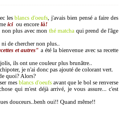
ec les
blancs d'oeufs
, j'avais bien pensé a faire des
me
ici
ou encore
là!
ire non plus avec mon
thé matcha
qui prend de l'âge
. ni de chercher non plus..
ettes et autres"
a été la bienvenue avec sa recette
jolis, ils ont une couleur plus brunâtre..
chipoter, je n'ai donc pas ajouté de colorant vert.
 de quoi? Alors?
liser mes
blancs d'oeufs
avant que le bol se renverse
chose qui m'est déjà arrivé, je vous assure... c'est
elques douceurs..benh oui!! Quand même!!