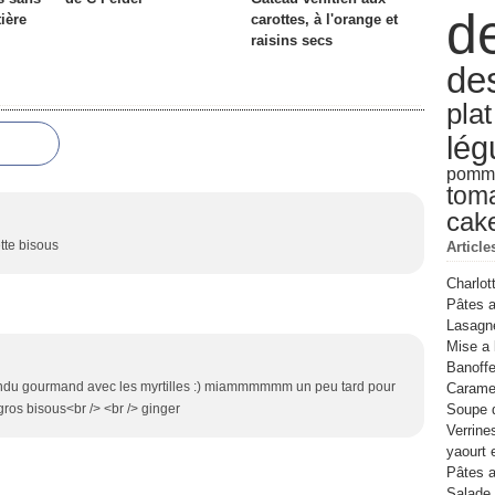
d
Févr
Mar
Avri
Juin
Juil
ière
carottes, à l'orange et
Janv
Févr
Mar
Mai
Juin
raisins secs
Janv
Févr
Avri
de
Janv
Mar
Févr
pla
Janv
lé
pomme
tom
cak
tte bisous
Article
Charlot
Pâtes a
Lasagn
Mise a 
Banoffe
ien rendu gourmand avec les myrtilles :) miammmmmm un peu tard pour
Caramel
 gros bisous<br /> <br /> ginger
Soupe 
Verrine
yaourt 
Pâtes a
Salade 