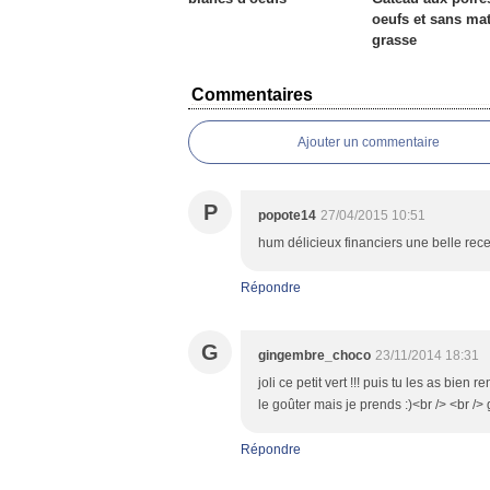
oeufs et sans mat
grasse
Commentaires
Ajouter un commentaire
P
popote14
27/04/2015 10:51
hum délicieux financiers une belle rece
Répondre
G
gingembre_choco
23/11/2014 18:31
joli ce petit vert !!! puis tu les as b
le goûter mais je prends :)<br /> <br />
Répondre