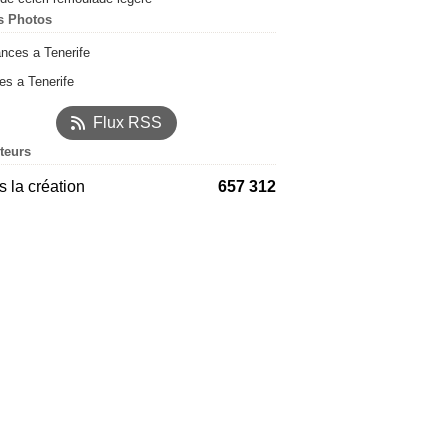
s Photos
s a Tenerife
Flux RSS
iteurs
 la création
657 312