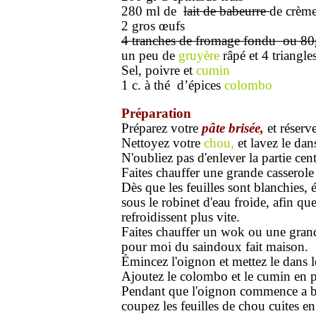
280 ml de
lait de babeurre
de crème
2 gros œufs
4 tranches de fromage fondu ou 80
un peu de
gruyère
râpé et 4 triangle
Sel, poivre et
cumin
1 c. à thé d’épices
colombo
Préparation
Préparez votre
pâte brisée,
et réserve
Nettoyez votre
chou,
et lavez le dan
N'oubliez pas d'enlever la partie centr
Faites chauffer une grande casserole 
Dès que les feuilles sont blanchies,
sous le robinet d'eau froide, afin que
refroidissent plus vite.
Faites chauffer un wok ou une grand
pour moi du saindoux fait maison.
Émincez l'oignon et mettez le dans 
Ajoutez le colombo et le cumin en 
Pendant que l'oignon commence a blo
coupez les feuilles de chou cuites e