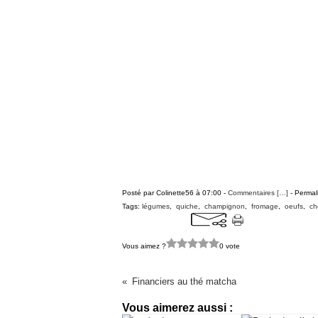
Posté par Colinette56 à 07:00 -
Commentaires [
…
]
- Permal
Tags:
légumes
,
quiche
,
champignon
,
fromage
,
oeufs
,
ch
Vous aimez ?
0 vote
Financiers au thé matcha
Vous aimerez aussi :