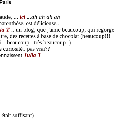
Paris
aude, ...
ici
...
ah ah ah ah
arenthèse, est délicieuse..
ia T
.. un blog, que j'aime beaucoup, qui regorge
autre, des recettes à base de chocolat (beaucoup!!!
i .. beaucoup...très beaucoup..)
e curiosité.. pas vrai??
onnaissent
Julia T
tait suffisant)