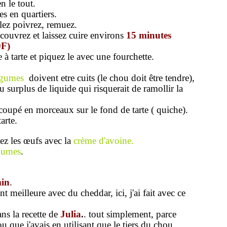
n le tout.
s en quartiers.
alez poivrez, remuez.
 couvrez et laissez cuire environs
15 minutes
0F)
 à tarte et piquez le avec une fourchette.
gumes
doivent etre cuits (le chou doit être tendre),
u surplus de liquide qui risquerait de ramollir la
oupé en morceaux sur le fond de tarte ( quiche).
arte.
ez les œufs avec la
crème d'avoine
.
gumes
.
in
.
t meilleure avec du cheddar, ici, j'ai fait avec ce
ns la recette de
Julia
.
. tout simplement, parce
u que j'avais en utilisant que le tiers du chou..