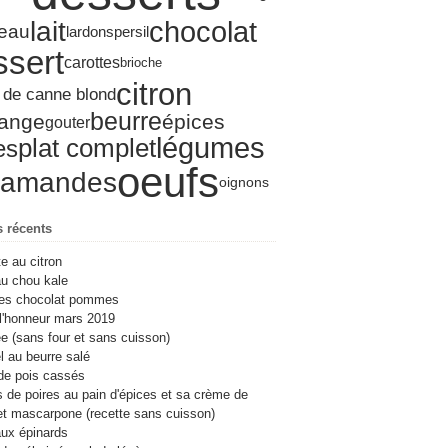
ier
s
l
let
(13)
(6)
(8)
(19)
(4)
chocolat
lait
eau
lardons
persil
ier
ier
s
(17)
(3)
(10)
(8)
(7)
ssert
ier
ier
l
(20)
(6)
(8)
carottes
brioche
ier
s
(17)
(10)
citron
ier
(15)
 de canne blond
ier
(19)
beurre
lange
épices
gouter
légumes
plat complet
es
oeufs
amandes
oignons
s récents
te au citron
u chou kale
es chocolat pommes
l'honneur mars 2019
e (sans four et sans cuisson)
 au beurre salé
de pois cassés
s de poires au pain d'épices et sa crème de
et mascarpone (recette sans cuisson)
ux épinards