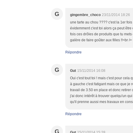
G
gingembre_choco
23/11/2014 18:26
une tarte au chou ???? c'est la 1er foi
évidemment c'est toi alors ça peut êtr
fois ces drôles de produits que tu mets
galère de faire goûter aux filles !!<br /
Répondre
G
Gut
15/11/2014 16:08
Oui c'est tout toi ! mais c'est pour cela q
à gauche c'est fatigant mais ce que je 
travail de 3.50 en place et donc retirer c
j'ai donc intérêt à trouver quelqu'un 
qu'il prenne aussi mes travaux en considér
Répondre
G
Gut
15/11/2014 15:28