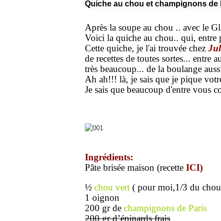
Quiche au chou et champignons de 
Après la soupe au chou .. avec le Gl
Voici la quiche au chou.. qui, entre p
Cette quiche, je l'ai trouvée chez
Jul
de recettes de toutes sortes... entre 
très beaucoup... de la boulange auss
Ah ah!!! là, je sais que je pique votr
Je sais que beaucoup d'entre vous c
Ingrédients:
Pâte brisée maison (recette
ICI)
½
chou vert
( pour moi,1/3 du chou é
1 oignon
200 gr de
champignons de Paris
200 gr d’épinards frais