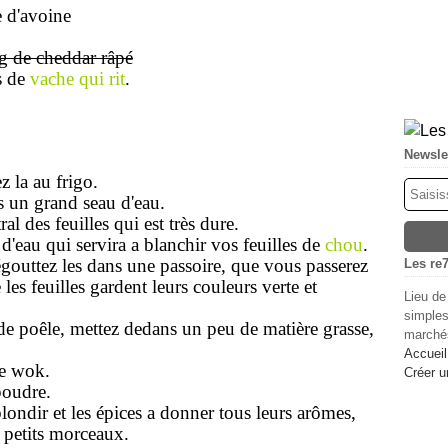
 d'avoine
g de cheddar râpé
s de
vache qui rit
.
Newsle
z la au frigo.
s un grand seau d'eau.
al des feuilles qui est très dure.
d'eau qui servira a blanchir vos feuilles de
chou
.
 égouttez les dans une passoire, que vous passerez
Les re7
 les feuilles gardent leurs couleurs verte et
Lieu de
simples
e poêle, mettez dedans un peu de matière grasse,
marchés
Accueil
le wok.
Créer u
poudre.
ndir et les épices a donner tous leurs arômes,
n petits morceaux.