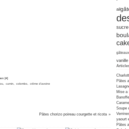
Févr
Mar
Avri
Juin
Juil
gât
ail
Janv
Févr
Mar
Mai
Juin
de
Janv
Févr
Avri
Janv
Mar
Févr
sucre
Janv
bou
cak
gâteaux
vanille
Article
Charlot
ien [
#
]
Pâtes a
ou
,
cumin
,
colombo
,
crème d'avoine
Lasagn
Mise a 
Banoffe
Caramel
Soupe 
Verrine
Pâtes chorizo poireau courgette et ricota
yaourt 
Pâtes a