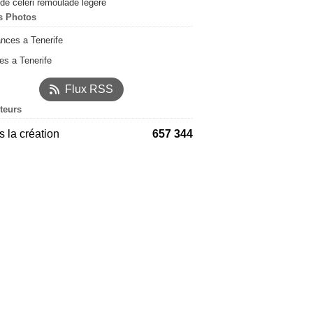
de céleri rémoulade légère
s Photos
s a Tenerife
Flux RSS
iteurs
 la création
657 344