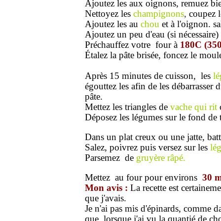
Ajoutez les aux oignons, remuez bie
Nettoyez les
champignons
,
coupez le
Ajoutez les au
chou
et à l'oignon. s
Ajoutez un peu d'eau (si nécessaire)
Préchauffez votre four à
180C (35
Étalez la pâte brisée, foncez le moule
Après 15 minutes de cuisson, les
lé
égouttez les afin de les débarrasser d
pâte.
Mettez les triangles de
vache qui rit
c
Déposez les légumes sur le fond de t
Dans un plat creux ou une jatte, batt
Salez, poivrez puis versez sur les
lé
Parsemez de
gruyère râpé.
Mettez au four pour environs
30 m
Mon avis :
La recette est certainemen
que j'avais.
Je n'ai pas mis d'épinards, comme da
que, lorsque j'ai vu la quantié de cho