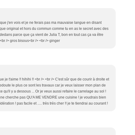
s que j'en vois et je ne ferais pas ma mauvaise langue en disant
e que original et hors du commun comme tu en as le secret avec des
 dedans parce que ça vient de Julia T, bon en tout cas ça va être
> <br /> gros bisous<br /> <br /> ginger
ue je t'aime !! hihihi !! <br /> <br /> C'est sûr que de courir à droite et
redoute le plus ce sont les travaux car je veux laisser mon plan de
e qu'il y a dessous ... Or je veux aussi refaire le carrelage au sol !
qui ne cherche pas QU'A ME VENDRE une cuisine ! je voudrais bien
ation ! pas facile et ..... très très cher !! je te tiendrai au courant !