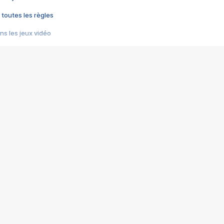
 toutes les règles
s les jeux vidéo
us choquant de Rockstar ? - Le scandale BULLY
e plus moche de Steam
du RÊVE tourne au CAUCHEMAR
pendant 8 heures
it… à tort
umiliés par un jeu vidéo
ire - Final Fantasy 8
ti un empire - Age of Empires
story DOFUS
tard, il crée l'un des pires jeux de tous les temps, MindsEye.