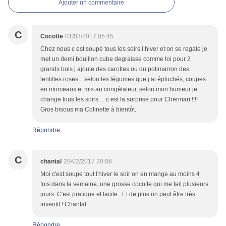
Ajouter un commentaire
C
Cocotte
01/03/2017 05:45
Chez nous c est soupé tous les soirs l hiver et on se regale je
met un demi bouillon cube degraisse comme toi pour 2
grands bols j ajoute des carottes ou du potimarron des
lentilles roses... selon les légumes que j ai épluchés, coupes
en morceaux et mis au congélateur, selon mon humeur je
change tous les soirs.... c est la surprise pour Chermari !!!!
Gros bisous ma Colinette à bientôt.
Répondre
C
chantal
28/02/2017 20:06
Moi c'est soupe tout l'hiver le soir on en mange au moins 4
fois dans la semaine, une grosse cocotte qui me fait plusieurs
jours. C'est pratique et facile . Et de plus on peut être très
inventif ! Chantal
Répondre