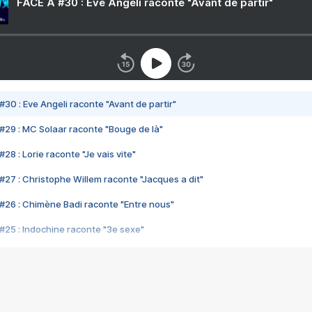
FACE A #30 : Eve Angeli raconte "Avant de partir"
#30 : Eve Angeli raconte "Avant de partir"
#29 : MC Solaar raconte "Bouge de là"
28 : Lorie raconte "Je vais vite"
#27 : Christophe Willem raconte "Jacques a dit"
#26 : Chimène Badi raconte "Entre nous"
#25 : Indochine raconte "3e sexe"
#24 : Zaho raconte "C'est chelou"
#23 : Patrick Bruel raconte "Au café des délices"
#22 : Kyo raconte "Le chemin"