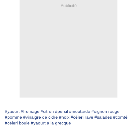
Publicité
#yaourt
#fromage
#citron
#persil
#moutarde
#oignon rouge
#pomme
#vinaigre de cidre
#noix
#céleri rave
#salades
#comté
#céleri boule
#yaourt a la grecque