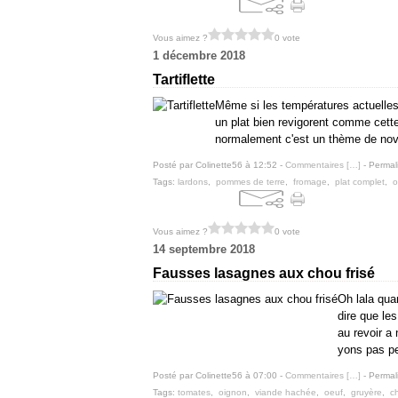
Vous aimez ?
0 vote
1 décembre 2018
Tartiflette
Même si les températures actuelles 
un plat bien revigorent comme cette 
normalement c'est un thème de nov
Posté par Colinette56 à 12:52 -
Commentaires [
…
]
- Permal
Tags:
lardons
,
pommes de terre
,
fromage
,
plat complet
,
o
Vous aimez ?
0 vote
14 septembre 2018
Fausses lasagnes aux chou frisé
Oh lala qua
dire que les
au revoir a 
yons pas pe
Posté par Colinette56 à 07:00 -
Commentaires [
…
]
- Permal
Tags:
tomates
,
oignon
,
viande hachée
,
oeuf
,
gruyère
,
c