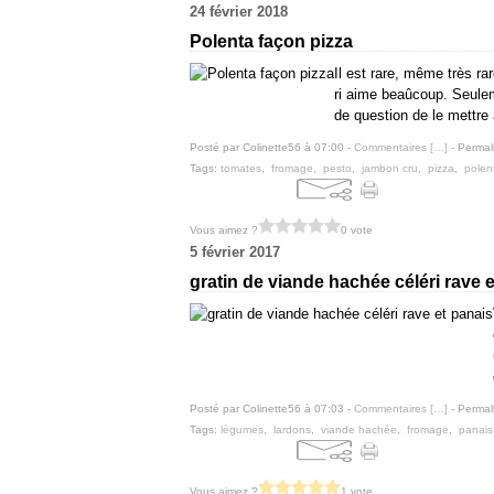
24 février 2018
Polenta façon pizza
Il est rare, même très ra
ri aime beaûcoup. Seuleme
de question de le mettre à
Posté par Colinette56 à 07:00 -
Commentaires [
…
]
- Permal
Tags:
tomates
,
fromage
,
pesto
,
jambon cru
,
pizza
,
polen
Vous aimez ?
0 vote
5 février 2017
gratin de viande hachée céléri rave 
Posté par Colinette56 à 07:03 -
Commentaires [
…
]
- Permal
Tags:
légumes
,
lardons
,
viande hachée
,
fromage
,
panais
Vous aimez ?
1 vote