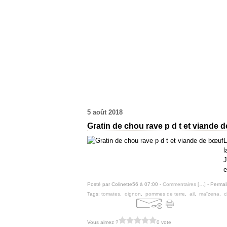
5 août 2018
Gratin de chou rave p d t et viande 
L
l
J
e
Posté par Colinette56 à 07:00 -
Commentaires [
…
]
- Permal
Tags:
tomates
,
oignon
,
pommes de terre
,
ail
,
maïzena
,
c
Vous aimez ?
0 vote