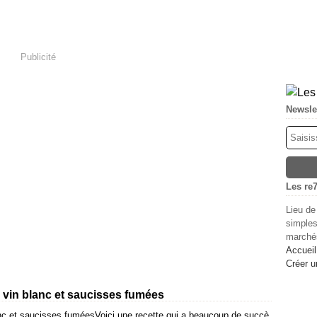
Publicité
Newsle
Les re7
Lieu de
simples
marchés
Accueil
Créer u
s vin blanc et saucisses fumées
Voici une recette qui a beaucoup de succè