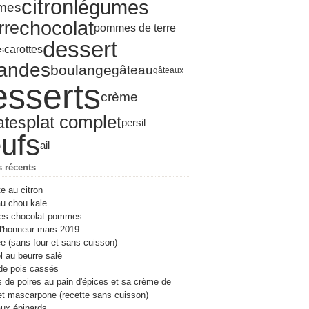
citron
légumes
mes
ier
s
l
let
(13)
(6)
(8)
(19)
(4)
chocolat
ier
ier
s
(17)
(3)
(10)
(8)
(7)
rre
pommes de terre
ier
ier
l
(20)
(6)
(8)
dessert
carottes
s
ier
s
(17)
(10)
ier
(15)
andes
boulange
gâteau
gâteaux
ier
(19)
esserts
crème
plat complet
ates
persil
ufs
ail
s récents
te au citron
u chou kale
es chocolat pommes
l'honneur mars 2019
e (sans four et sans cuisson)
 au beurre salé
de pois cassés
s de poires au pain d'épices et sa crème de
et mascarpone (recette sans cuisson)
ux épinards