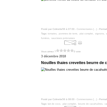
Posté par Colinette56 à 07:00 -
Commentaires [
…
]
- Permal
Tags:
tomates
,
pommes de terre
,
plat complet
,
oignons
,
fumées
,
saucisses polonaises
Vous aimez ?
0 vote
3 décembre 2018
Nouilles thaies crevettes beurre de
Posté par Colinette56 à 08:00 -
Commentaires [
…
]
- Permal
Tags:
lait de coco
,
plat complet
,
beurre de cacahuètes
,
c