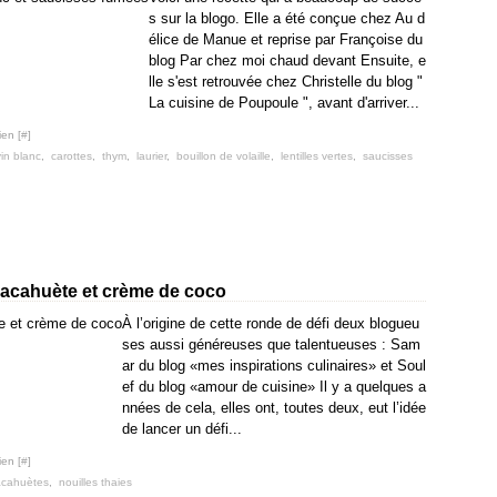
s sur la blogo. Elle a été conçue chez Au d
élice de Manue et reprise par Françoise du
blog Par chez moi chaud devant Ensuite, e
lle s'est retrouvée chez Christelle du blog "
La cuisine de Poupoule ", avant d'arriver...
ien [
#
]
vin blanc
,
carottes
,
thym
,
laurier
,
bouillon de volaille
,
lentilles vertes
,
saucisses
 cacahuète et crème de coco
À l’origine de cette ronde de défi deux blogueu
ses aussi généreuses que talentueuses : Sam
ar du blog «mes inspirations culinaires» et Soul
ef du blog «amour de cuisine» Il y a quelques a
nnées de cela, elles ont, toutes deux, eut l’idée
de lancer un défi...
ien [
#
]
acahuètes
,
nouilles thaies