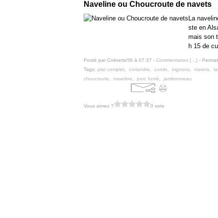
Naveline ou Choucroute de navets
La navelin
ste en Als
mais son 
h 15 de cu
Posté par Colinette56 à 07:37 -
Commentaires [
…
]
- Permal
Tags:
plat complet
,
coriandre
,
cumin
,
oignons
,
navets
,
l
choucroute
,
naveline
,
porc fumé
,
jambonneau
Vous aimez ?
0 vote