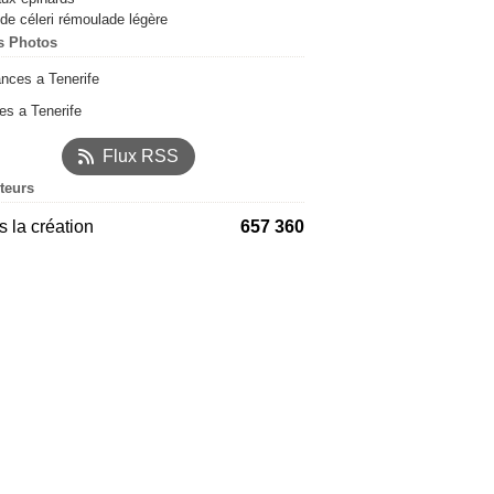
de céleri rémoulade légère
s Photos
s a Tenerife
Flux RSS
iteurs
 la création
657 360