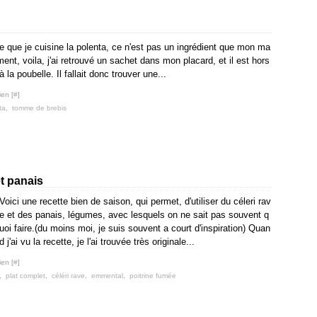
re que je cuisine la polenta, ce n'est pas un ingrédient que mon ma
nt, voila, j'ai retrouvé un sachet dans mon placard, et il est hors
 la poubelle. Il fallait donc trouver une...
ien [
#
]
ta
,
tomme de brebis
et panais
Voici une recette bien de saison, qui permet, d'utiliser du céleri rav
e et des panais, légumes, avec lesquels on ne sait pas souvent q
uoi faire.(du moins moi, je suis souvent a court d'inspiration) Quan
d j'ai vu la recette, je l'ai trouvée très originale...
ien [
#
]
,
plat complet
,
céléri rave
,
emmental
,
poitrine fumée