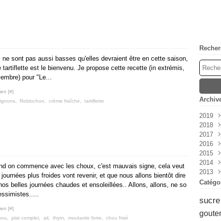
Recher
ne sont pas aussi basses qu'elles devraient être en cette saison,
tartiflette est le bienvenu. Je propose cette recette (in extrémis,
embre) pour "Le...
ien [
#
]
Archiv
ignons
,
Reblochon
,
crème fraîche
,
tartiflette
2019
2018
Avri
2017
Mar
Déc
2016
Févr
Nov
Déc
2015
Janv
Oct
Mai
Déc
2014
Sep
Avri
Nov
Nov
nd on commence avec les choux, c'est mauvais signe, cela veut
2013
Aoû
Mar
Sep
Oct
Déc
 journées plus froides vont revenir, et que nous allons bientôt dire
Juil
Févr
Aoû
Sep
Nov
Déc
Catégo
nos belles journées chaudes et ensoleillées.. Allons, allons, ne so
Juin
Janv
Juil
Aoû
Oct
Nov
ssimistes.....
sucre
Mai
Juin
Juil
Sep
Oct
ien [
#
]
Avri
Mai
Juin
Aoû
Sep
goute
hou
,
plat complet
,
ail
,
thym
,
moutarde forte
,
chou frisé
Mar
Avri
Mai
Juil
Aoû