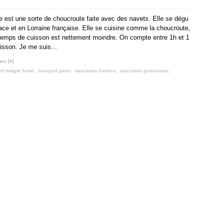
e est une sorte de choucroute faite avec des navets. Elle se dégu
ace et en Lorraine française. Elle se cuisine comme la choucroute,
temps de cuisson est nettement moindre. On compte entre 1h et 1
isson. Je me suis...
ien [
#
]
ard maigre fumé
,
bouquet garni
,
saucisses fumées
,
saucisses polonaises
,