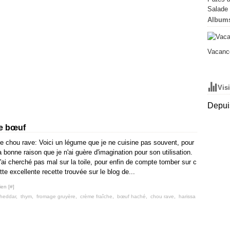
Salade 
Album
Vacance
Vis
Depuis
de bœuf
e chou rave: Voici un légume que je ne cuisine pas souvent, pour
a bonne raison que je n'ai guère d'imagination pour son utilisation.
'ai cherché pas mal sur la toile, pour enfin de compte tomber sur c
tte excellente recette trouvée sur le blog de...
ien [
#
]
heddar
,
thym
,
fromage gruyère
,
crème fraîche
,
bœuf haché
,
chou rave
,
harissa