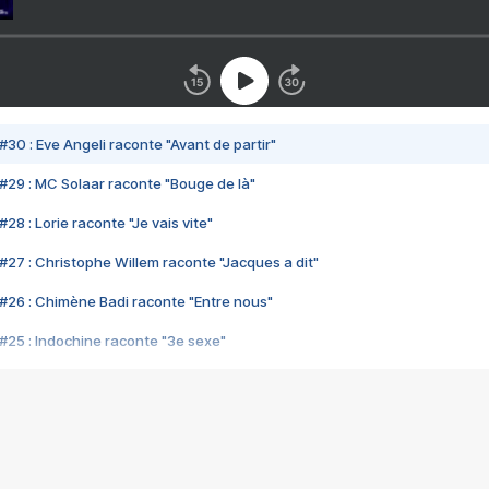
#30 : Eve Angeli raconte "Avant de partir"
#29 : MC Solaar raconte "Bouge de là"
28 : Lorie raconte "Je vais vite"
#27 : Christophe Willem raconte "Jacques a dit"
#26 : Chimène Badi raconte "Entre nous"
#25 : Indochine raconte "3e sexe"
#24 : Zaho raconte "C'est chelou"
#23 : Patrick Bruel raconte "Au café des délices"
#22 : Kyo raconte "Le chemin"