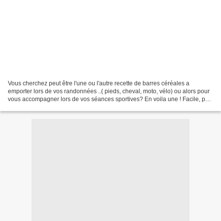
Vous cherchez peut être l'une ou l'autre recette de barres céréales a
emporter lors de vos randonnées ..( pieds, cheval, moto, vélo) ou alors pour
vous accompagner lors de vos séances sportives? En voila une ! Facile, pas
cher, (moins que celles que l'on...