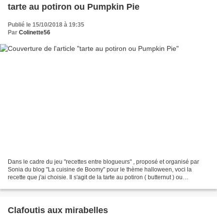
tarte au potiron ou Pumpkin Pie
Publié le 15/10/2018 à 19:35
Par
Colinette56
Dans le cadre du jeu "recettes entre blogueurs" , proposé et organisé par
Sonia du blog "La cuisine de Boomy" pour le thème halloween, voci la
recette que j'ai choisie. Il s'agit de la tarte au potiron ( butternut ) ou
PumpkinPie, une variante de ce c...
Clafoutis aux mirabelles