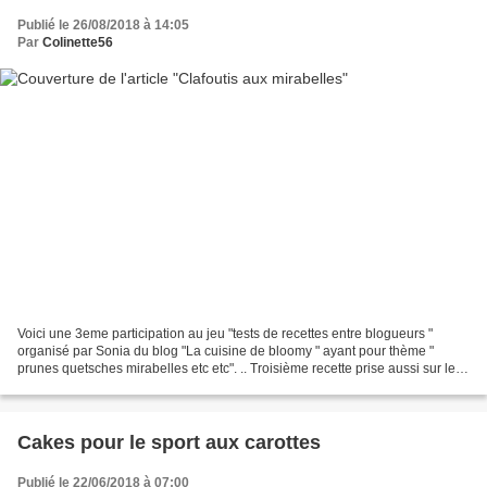
Publié le 26/08/2018 à 14:05
Par
Colinette56
Voici une 3eme participation au jeu "tests de recettes entre blogueurs "
organisé par Sonia du blog "La cuisine de bloomy " ayant pour thème "
prunes quetsches mirabelles etc etc". .. Troisième recette prise aussi sur le
blog "Oh la gourmande" (je ne...
Cakes pour le sport aux carottes
Publié le 22/06/2018 à 07:00