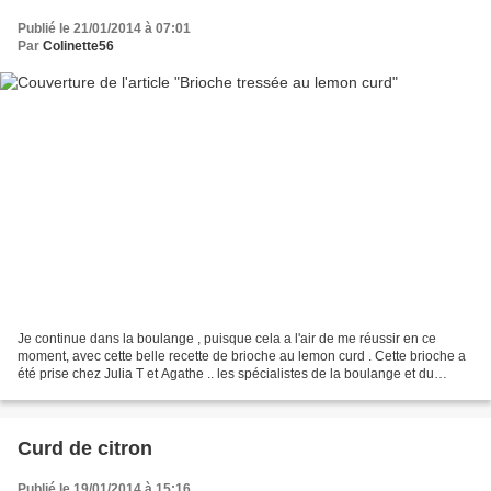
Publié le 21/01/2014 à 07:01
Par
Colinette56
Je continue dans la boulange , puisque cela a l'air de me réussir en ce
moment, avec cette belle recette de brioche au lemon curd . Cette brioche a
été prise chez Julia T et Agathe .. les spécialistes de la boulange et du
chocolat .. enfin pour moi ......
Curd de citron
Publié le 19/01/2014 à 15:16