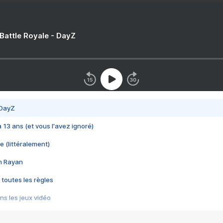
 Battle Royale - DayZ
 DayZ
 a 13 ans (et vous l'avez ignoré)
e (littéralement)
im Rayan
 toutes les règles
s les jeux vidéo
us choquant de Rockstar ? - Le scandale BULLY