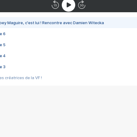
bey Maguire, c'est lui ! Rencontre avec Damien Witecka
e 6
e 5
e 4
e 3
s créatrices de la VF !
e 2
e 1
e Mektoub My Love arrive enfin ! Rencontre avec Shaïn Boumedine et Sal
i : après Toni en famille
elle réalise le bouleversant Dites lui que je l'aime