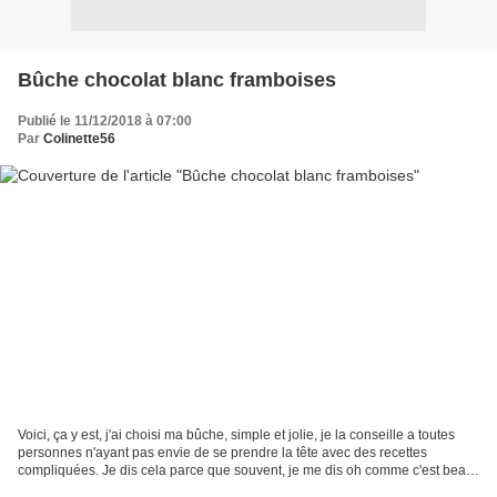
Bûche chocolat blanc framboises
Publié le 11/12/2018 à 07:00
Par
Colinette56
Voici, ça y est, j'ai choisi ma bûche, simple et jolie, je la conseille a toutes
personnes n'ayant pas envie de se prendre la tête avec des recettes
compliquées. Je dis cela parce que souvent, je me dis oh comme c'est beau,
c'est ça que je veux. Je fais...