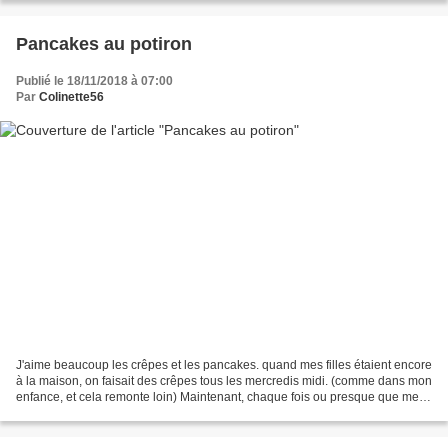
Pancakes au potiron
Publié le 18/11/2018 à 07:00
Par
Colinette56
J'aime beaucoup les crêpes et les pancakes. quand mes filles étaient encore
à la maison, on faisait des crêpes tous les mercredis midi. (comme dans mon
enfance, et cela remonte loin) Maintenant, chaque fois ou presque que mes
petits fils viennent j'en...