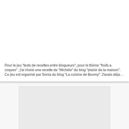
Pour le jeu "tests de recettes entre blogueurs", pour le thème "fruits a
coques" , j'ai choisi une recette de "Michèle" du blog "plaisir de la maison".
Ce jeu est organisé par Sonia du blog "La cuisine de Boomy". J'avais déja
fait voila quelques années...