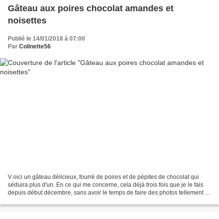
Gâteau aux poires chocolat amandes et
noisettes
Publié le 14/01/2018 à 07:00
Par
Colinette56
V oici un gâteau délicieux, fourré de poires et de pépites de chocolat qui
séduira plus d'un. En ce qui me concerne, cela déjà trois fois que je le fais
depuis début décembre, sans avoir le temps de faire des photos tellement il
est bon. J'ai un peu simplifié...