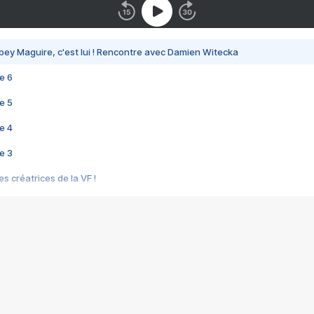
bey Maguire, c'est lui ! Rencontre avec Damien Witecka
e 6
e 5
e 4
e 3
s créatrices de la VF !
e 2
e 1
e Mektoub My Love arrive enfin ! Rencontre avec Shaïn Boumedine et Sal
i : après Toni en famille
elle réalise le bouleversant Dites lui que je l'aime