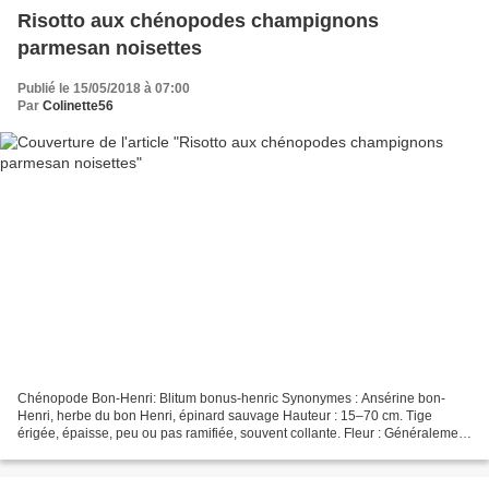
Risotto aux chénopodes champignons
parmesan noisettes
Publié le 15/05/2018 à 07:00
Par
Colinette56
Chénopode Bon-Henri: Blitum bonus-henric Synonymes : Ansérine bon-
Henri, herbe du bon Henri, épinard sauvage Hauteur : 15–70 cm. Tige
érigée, épaisse, peu ou pas ramifiée, souvent collante. Fleur : Généralement
régulière, petite. Périanthe constitué de...