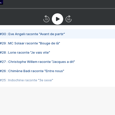
#30 : Eve Angeli raconte "Avant de partir"
#29 : MC Solaar raconte "Bouge de là"
28 : Lorie raconte "Je vais vite"
#27 : Christophe Willem raconte "Jacques a dit"
#26 : Chimène Badi raconte "Entre nous"
#25 : Indochine raconte "3e sexe"
#24 : Zaho raconte "C'est chelou"
#23 : Patrick Bruel raconte "Au café des délices"
#22 : Kyo raconte "Le chemin"