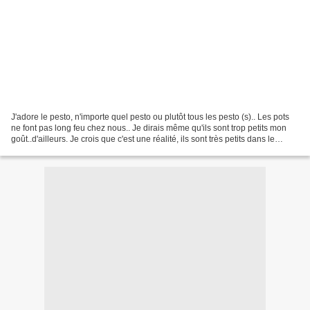
J'adore le pesto, n'importe quel pesto ou plutôt tous les pesto (s).. Les pots
ne font pas long feu chez nous.. Je dirais même qu'ils sont trop petits mon
goût..d'ailleurs. Je crois que c'est une réalité, ils sont très petits dans le
commerce. J'en ai...