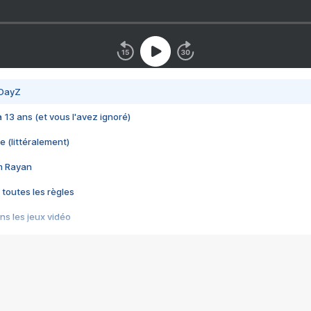
 DayZ
 a 13 ans (et vous l'avez ignoré)
e (littéralement)
im Rayan
 toutes les règles
s les jeux vidéo
us choquant de Rockstar ? - Le scandale BULLY
e plus moche de Steam
du RÊVE tourne au CAUCHEMAR