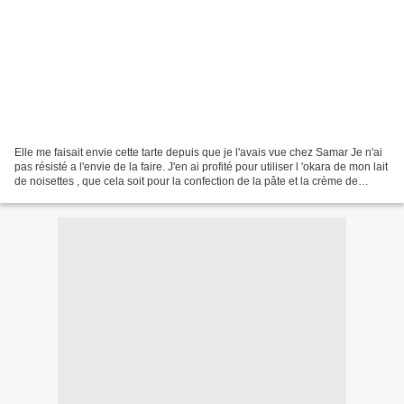
Elle me faisait envie cette tarte depuis que je l'avais vue chez Samar Je n'ai
pas résisté a l'envie de la faire. J'en ai profité pour utiliser l 'okara de mon lait
de noisettes , que cela soit pour la confection de la pâte et la crème de
garniture. (voila...