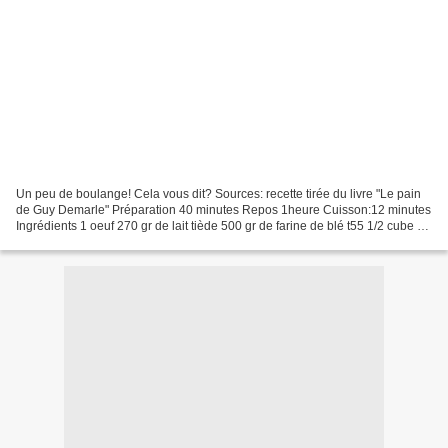
Un peu de boulange! Cela vous dit? Sources: recette tirée du livre "Le pain
de Guy Demarle" Préparation 40 minutes Repos 1heure Cuisson:12 minutes
Ingrédients 1 oeuf 270 gr de lait tiède 500 gr de farine de blé t55 1/2 cube de
levure de boulanger 40 gr...