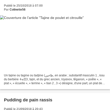
Publié le 25/10/2018 à 07:00
Par
Colinette56
Un tajine ou tagine ou tadjine (طاجين, en arabe ; substantif masculin 1 , issu
du berbère ⵜⴰⵊⵉⵏ, tajin, et du grec ancien, τηγανον, têganon, « poêle », «
plat », « écuelle », « terrine », « tian 2 , 3 ») désigne, d'une part, un plat de
cuisson et de service,...
Pudding de pain rassis
Publié le 21/09/2018 à 20:43