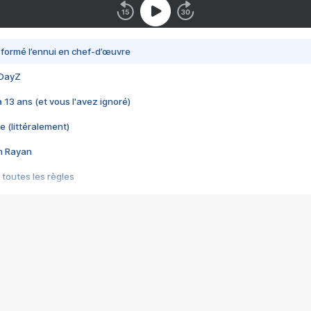
nsformé l’ennui en chef-d’œuvre
 DayZ
 a 13 ans (et vous l'avez ignoré)
e (littéralement)
im Rayan
 toutes les règles
s les jeux vidéo
us choquant de Rockstar ? - Le scandale BULLY
e plus moche de Steam
du RÊVE tourne au CAUCHEMAR
pendant 8 heures