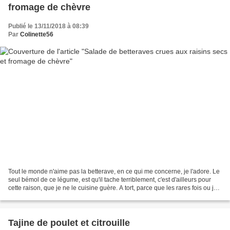
fromage de chèvre
Publié le 13/11/2018 à 08:39
Par
Colinette56
Tout le monde n'aime pas la betterave, en ce qui me concerne, je l'adore. Le
seul bémol de ce légume, est qu'il tache terriblement, c'est d'ailleurs pour
cette raison, que je ne le cuisine guère. A tort, parce que les rares fois ou je
le cuisine, que...
Tajine de poulet et citrouille