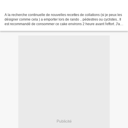
A la recherche continuelle de nouvelles recettes de collations (si je peux les
désigner comme cela ) a emporter lors de rando .. pédestres ou cyclistes.. Il
est recommandé de consommer ce cake environs 2 heure avant l'effort. J'ai
trouvé sur le site "recette...
Publicité