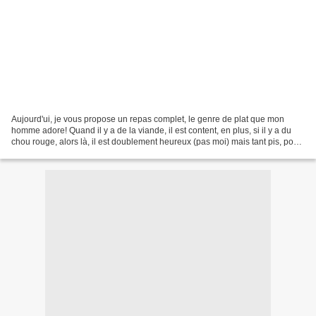
Aujourd'ui, je vous propose un repas complet, le genre de plat que mon
homme adore! Quand il y a de la viande, il est content, en plus, si il y a du
chou rouge, alors là, il est doublement heureux (pas moi) mais tant pis, pour
une fois. La recette choisie...