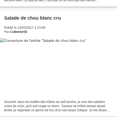
aucune idée. Ce que je sais, c'est que ce ne sont pas des barres
moelleuses.. Ce n'est pas gênant, si on le sait a l'avance,...
Salade de chou blanc cru
Publié le 12/03/2017 à 13:00
Par
Colinette56
Souvent, dans les buffets des hôtels au self service, je vois des salades
crues de chou, qu'il soit rouge ou blanc. J'avoue ne m'être jamais laissé
tenter, je regardais ce genre de truc d'un oeil assez critique. Je me disais
même "faut être fou pour manger...